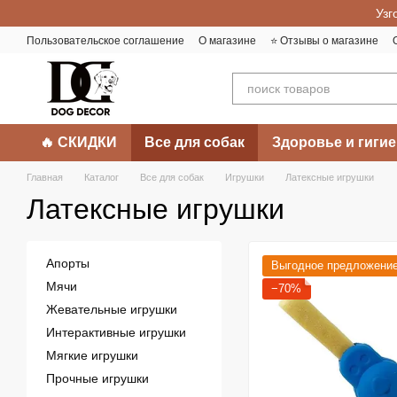
Перейти к основному контенту
Узг
Пользовательское соглашение
О магазине
⭐️ Отзывы о магазине
🔥 СКИДКИ
Все для собак
Здоровье и гигие
Главная
Каталог
Все для собак
Игрушки
Латексные игрушки
Латексные игрушки
Апорты
Выгодное предложени
Мячи
−70%
Жевательные игрушки
Интерактивные игрушки
Мягкие игрушки
Прочные игрушки