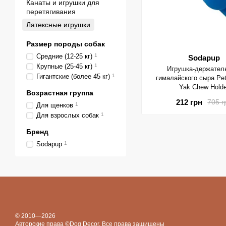
Канаты и игрушки для
перетягивания
Латексные игрушки
Размер породы собак
Средние (12-25 кг)
1
Sodapup
Крупные (25-45 кг)
1
Игрушка-держател
Гигантские (более 45 кг)
1
гималайского сыра Pet
Yak Chew Holde
Возрастная группа
212 грн
705 г
Для щенков
1
Для взрослых собак
1
Бренд
Sodapup
1
© 2010—2026
Авторские права ©Dog Decor. Все права защищены