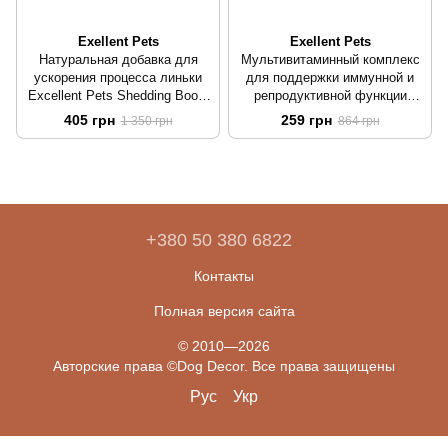
Exellent Pets
Exellent Pets
Натуральная добавка для
Мультивитаминный комплекс
ускорения процесса линьки
для поддержки иммунной и
Excellent Pets Shedding Boost
репродуктивной функции
50 мл
Excellent Pets Multivitamin 50
405 грн
259 грн
1 350 грн
864 грн
мл
+380 50 380 6822
Контакты
Полная версия сайта
© 2010—2026
Авторские права ©Dog Decor. Все права защищены
Рус
Укр