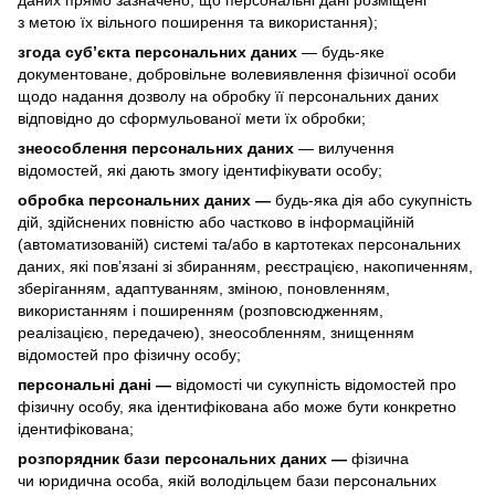
з метою їх вільного поширення та використання);
згода суб’єкта персональних даних
— будь-яке
документоване, добровільне волевиявлення фізичної особи
щодо надання дозволу на обробку її персональних даних
відповідно до сформульованої мети їх обробки;
знеособлення персональних даних
— вилучення
відомостей, які дають змогу ідентифікувати особу;
обробка персональних даних —
будь-яка дія або сукупність
дій, здійснених повністю або частково в інформаційній
(автоматизованій) системі та/або в картотеках персональних
даних, які пов’язані зі збиранням, реєстрацією, накопиченням,
зберіганням, адаптуванням, зміною, поновленням,
використанням і поширенням (розповсюдженням,
реалізацією, передачею), знеособленням, знищенням
відомостей про фізичну особу;
персональні дані —
відомості чи сукупність відомостей про
фізичну особу, яка ідентифікована або може бути конкретно
ідентифікована;
розпорядник бази персональних даних —
фізична
чи юридична особа, якій володільцем бази персональних