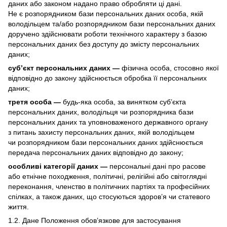
даних або законом надано право обробляти ці дані.
Не є розпорядником бази персональних даних особа, якій
володільцем та/або розпорядником бази персональних даних
доручено здійснювати роботи технічного характеру з базою
персональних даних без доступу до змісту персональних
даних;
суб’єкт персональних даних —
фізична особа, стосовно якої
відповідно до закону здійснюється обробка її персональних
даних;
третя особа —
будь-яка особа, за винятком суб’єкта
персональних даних, володільця чи розпорядника бази
персональних даних та уповноваженого державного органу
з питань захисту персональних даних, якій володільцем
чи розпорядником бази персональних даних здійснюється
передача персональних даних відповідно до закону;
особливі категорії даних —
персональні дані про расове
або етнічне походження, політичні, релігійні або світоглядні
переконання, членство в політичних партіях та професійних
спілках, а також даних, що стосуються здоров’я чи статевого
життя.
1.2. Дане Положення обов’язкове для застосування