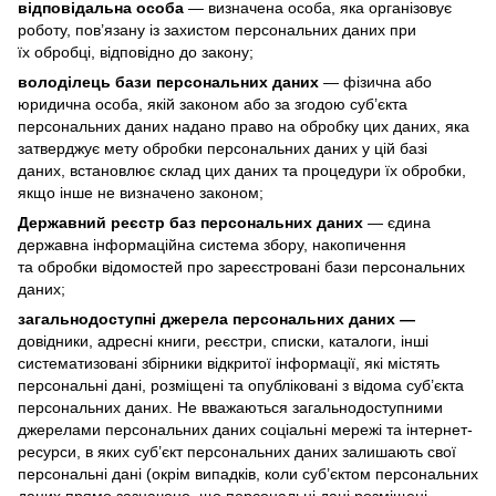
відповідальна особа
— визначена особа, яка організовує
роботу, пов’язану із захистом персональних даних при
їх обробці, відповідно до закону;
володілець бази персональних даних
— фізична або
юридична особа, якій законом або за згодою суб’єкта
персональних даних надано право на обробку цих даних, яка
затверджує мету обробки персональних даних у цій базі
даних, встановлює склад цих даних та процедури їх обробки,
якщо інше не визначено законом;
Державний реєстр баз персональних даних
— єдина
державна інформаційна система збору, накопичення
та обробки відомостей про зареєстровані бази персональних
даних;
загальнодоступні джерела персональних даних —
довідники, адресні книги, реєстри, списки, каталоги, інші
систематизовані збірники відкритої інформації, які містять
персональні дані, розміщені та опубліковані з відома суб’єкта
персональних даних. Не вважаються загальнодоступними
джерелами персональних даних соціальні мережі та інтернет-
ресурси, в яких суб’єкт персональних даних залишають свої
персональні дані (окрім випадків, коли суб’єктом персональних
даних прямо зазначено, що персональні дані розміщені