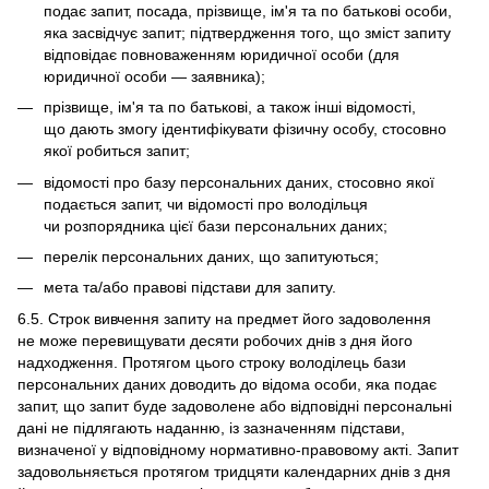
подає запит, посада, прізвище, ім'я та по батькові особи,
яка засвідчує запит; підтвердження того, що зміст запиту
відповідає повноваженням юридичної особи (для
юридичної особи — заявника);
прізвище, ім'я та по батькові, а також інші відомості,
що дають змогу ідентифікувати фізичну особу, стосовно
якої робиться запит;
відомості про базу персональних даних, стосовно якої
подається запит, чи відомості про володільця
чи розпорядника цієї бази персональних даних;
перелік персональних даних, що запитуються;
мета та/або правові підстави для запиту.
6.5. Строк вивчення запиту на предмет його задоволення
не може перевищувати десяти робочих днів з дня його
надходження. Протягом цього строку володілець бази
персональних даних доводить до відома особи, яка подає
запит, що запит буде задоволене або відповідні персональні
дані не підлягають наданню, із зазначенням підстави,
визначеної у відповідному нормативно-правовому акті. Запит
задовольняється протягом тридцяти календарних днів з дня