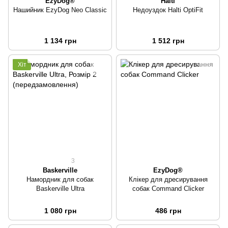
EzyDog®
Halti
Нашийник EzyDog Neo Classic
Недоуздок Halti OptiFit
1 134 грн
1 512 грн
Хіт
3
Baskerville
EzyDog®
Намордник для собак
Клікер для дресирування
Baskerville Ultra
собак Command Clicker
1 080 грн
486 грн