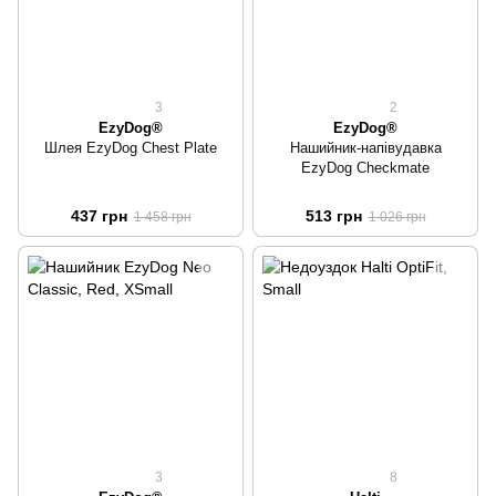
3
2
EzyDog®
EzyDog®
Шлея EzyDog Chest Plate
Нашийник-напівудавка
EzyDog Checkmate
437 грн
513 грн
1 458 грн
1 026 грн
3
8