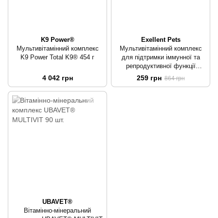
K9 Power®
Exellent Pets
Мультивітамінний комплекс
Мультивітамінний комплекс
K9 Power Total K9® 454 г
для підтримки іммунної та
репродуктивної функції
Excellent Pets Multivitamin
4 042 грн
259 грн
864 грн
50мл
UBAVET®
Вітамінно-мінеральний